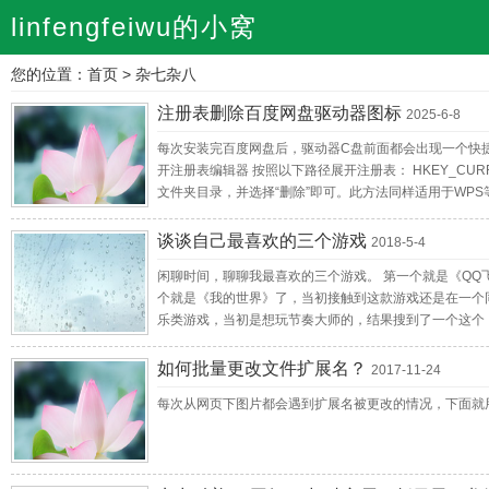
linfengfeiwu的小窝
您的位置：
首页
>
杂七杂八
注册表删除百度网盘驱动器图标
2025-6-8
每次安装完百度网盘后，驱动器C盘前面都会出现一个快捷方
开注册表编辑器 按照以下路径展开注册表： HKEY_CURRENT_USE
文件夹目录，并选择“删除”即可。此方法同样适用于WPS
HKEY_CLASSES_ROOT\CLSID，搜索kodclou
谈谈自己最喜欢的三个游戏
2018-5-4
闲聊时间，聊聊我最喜欢的三个游戏。 第一个就是《Q
个就是《我的世界》了，当初接触到这款游戏还是在一个
乐类游戏，当初是想玩节奏大师的，结果搜到了一个这个
如何批量更改文件扩展名？
2017-11-24
每次从网页下图片都会遇到扩展名被更改的情况，下面就用批处理指令