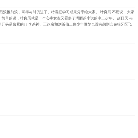
后浪推前浪，哥得与时俱进了。特意把学习成果分享给大家。 叶良辰 不用说，大家
 简单的说，叶良辰就是一个心疼女友又看多了玛丽苏小说的中二少年。 赵日天 与
的开头是酱紫的↓↓ 李杀神、王诛魔和刘斩仙三位少年做梦也没有想到会在狼牙区飞
霸天下之我最牛逼》，敬请期待！ 然而作者写完上面的简介之后就走开了…… 没想
来，不用问，正是李杀神、王诛魔、刘斩仙这三个上界使者。 “数学作业交
 “妈了个蛋，被算计了！”日天暗声叫到 因为夸张的剧情让人哭笑不得，槽点太多被无
》，都让赵日天形象进一步发酵。 总之呢~ 赵日天的人设就是校园一霸！ 龙傲天
在太符合小学生以及NC屌丝读者的口味，以致该文流行一时。之后许多类似的YY
第一章就说主角是个屌丝或者是豪族的弃子的，90%是了。大部分是孤儿，但其实父
 杰克苏 李文鸡 跟前面三位比较，李文鸡知名度弱很多，是衍生品。类似于因“卑鄙的
俊西装红领带”、女友李文鸡网名“浓妆散发高跟鞋”。不得不说真是天生一对啊！！ 哥
告诉我，现在的孩子都在想什么想什么！！ 网红四少的故事 所以，最近这四个人突然间
宿舍长的中二患者，从而掀起了一场血雨腥风、武林浩劫，据说他是本地人，折磨对
节愉快！ 声明 本文部分内容转载自微信新闻哥,图片均来自互联网，如果侵权请联