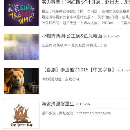
实力科普：“网红四少”叶良辰，赵日天，龙傲
最近，很多网友都提出了同一个问题： 新闻妹说这是最新
最近听得最多的名字就是叶良辰了，关于他的传说，前几天
叶良辰不同，赵日天是一个虚构人物。 2013年，一位
虎路私立断罪小学再度聚首，面对校园里号称屠遍三界的“
到有读者试着接龙下去，越写越夸张…… 随便截两段大家
小咖秀两则-公主病&鱼丸粗面
2015-8-24
来！！！” “不交。” “看来我必须给你点颜色瞧瞧了”
公主病 @呆萌琳〰 鱼丸粗面 @再见二丁目
聊的读者们盯上了，集体智慧成就了一部港漫风的故事。 
相比赵日天的单独人设，龙傲天是一批虚构人物的统称。
小说都采用了相同或相似的人物设定。 “龙傲天”，狂拽
母身份强大；进阶之路坠崖后在山洞里得到传承的，100%
我”走红的“小黄人”。 叶良辰聊天记录里提到女友名叫“
【喜剧】泰迪熊2 2015【中文字幕】
2015-7
看完第一反应是，贵人鸟的内心一定是崩溃的…… 点赞好友
B站观看地址：点此访问
特别火的原因，简单总结一下就是↓↓ 叶良辰是一个爱
手的手段高达一百多种，据此迅速成为新晋网红，过气网红
系我删除！
海盗湾涅磐重生
2015-2-6
话不多说，网址在此：https://thepiratebay.se