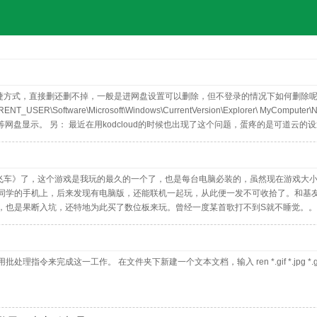
式，直接删还删不掉，一般是进网盘设置可以删除，但不登录的情况下如何删除呢？方法如下
R\Software\Microsoft\Windows\CurrentVersion\Explorer\ My
等网盘显示。 另： 最近在用kodcloud的时候也出现了这个问题，蛋疼的是可道
d删除，重启电脑，再图标右键删除
Q飞车》了，这个游戏是我玩的最久的一个了，也是每台电脑必装的，虽然现在游戏大
同学的手机上，后来发现有电脑版，还能联机一起玩，从此便一发不可收拾了。和基友
，也是果断入坑，还特地为此买了数位板来玩。曾经一度某首歌打不到S就不睡觉。
来完成这一工作。 在文件夹下新建一个文本文档，输入 ren *.gif *.jpg *.gif