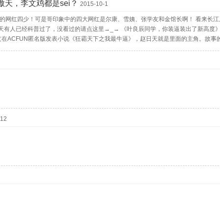
天，李文鸡都是sei？
2015-10-1
的网红四少！可是哥印象中的四大网红是尔康、雪姨、张学友和金馆长啊！ 看来长江
有人已经科普过了，没看过的请点这里→_→ 《叶良辰同学，你装逼装出了新高度》
网友在ACFUN匿名版发表小说《狂霸天下之我最牛逼》，赵日天就是里面的主角。故事
魔神”，四年级的赵日天，他们能否力挽狂澜，再度改写被上天诅咒的命运呢？！《狂
感受一下↓↓ 三声冷喝接连响起。赵日天定睛一看，竟是三个清秀俊逸的少年朝他们走
李杀神望着刚刚大放厥词的赵日天，抬起了右手，“禁技-死亡之记没写作业名字小本子”！
之后，有网友制作了关于赵日天的恶搞视频《老子名叫赵日天》，以及漫画《断罪小学
 龙傲天原本是一部在起点中文网上被大肆追捧的YY小说男主角，由于当年这个形象实
酷炫叼炸天，做事毫无常理、不用头脑却可以轻松凭主角光环干掉敌人的主人公。小说
是了。会被多个女主角围绕。对白大概这种feel↓↓ 总而言之、言而总之，龙傲天 =
李汶济”，因此被网友恶搞成“李文鸡”。 有网友曝出叶良辰QQ空间截图，叶良辰网名“英
-12
居然叫“帅气休闲白衬衫”、“素颜马尾帆布鞋”…… 妈妈呀~~ 这玛丽苏家族！ 请
看玛丽苏霸道总裁小说的古风骚年，为了保护女友李文鸡而不惜动用家族势力威胁女友
赵日天、龙傲天纷纷出来迎战、表示不服！ 好啦~~ 传播科普，人人有责！祝大家过