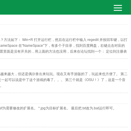
： Win+R 打开运行栏，然后在运行栏中输入 regedit 并按回车键，以打
Computer\NameSpace 在“NameSpace”下，有多个子目录，找到百度网盘，右键点击对应的
云的设置里面是没有开关的，用上面的方法也没用，后来在论坛找到一个： 定位到注册表
小越来越大，但还是偶尔拿出来玩玩。现在又有手游版的了，玩起来也方便了。 第二
一起可以说是中了这个游戏的毒了。。。 第三个就是《OSU！》了，这是一个音
。。
为需要修改的扩展名。 *.jpg为目标扩展名。 最后把.txt改为.bat运行即可。