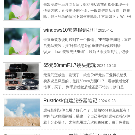
可能是 8080）。 miniweb -p 9000 根目录设置 -d <路
每次安装完百度网盘后，驱动器C盘前面都会出现一个
一个私有化的书签同步方案，毕竟其他浏览器的云服务
径> 或 --dir <路径> 指定服务器的根目录（默认为当前
快捷方式，直接删还删不掉，一般是进网盘设置可以删
你也不知道哪天就关了。 目前这套方案已经用了一段时
目录）。 miniweb -d ./public 绑定主机地址 -H <IP> 或 -
除，但不登录的情况下如何删除呢？方法如下： Win+R
间了，总体还是稳定的，数据存在自己的服务器上，也
-host <IP> 绑定到特定的 IP 地址（默认可能是 0.0.0.0
打开运行栏，然后在运行栏中输入 regedit 并按回车
比较放心。 所需工具： floccus：一款浏览器插件，用
或 localhost）。 miniweb -H 127.0.0.1 启用目录列表 -l
键，以打开注册表编辑器 按照以下路径展开注册表：
来备份和同步书签数据，支持多个浏览器种类，点此下
windows10安装报错处理
或 --list 允许显示目录中的文件列表（类似 Apache 的目
2025-4-1
HKEY_CURRENT_USER\Software\Microsoft\Windows\Cur
载最新版。 kodbox：一个开源的php网盘系统，前身是
录索引）。 miniweb -l 静默模式 -q 或 --quiet 减少日志
最近重装系统时遇到了一个报错，PE部署没问题，重启
MyComputer\NameSpace 在“NameSpace”下，有多个
kodexplorer，一个非常好用的服务器文件管理工具，我
输出，仅显示错误信息。 启用 HTTPS --ssl 或 --https 启
后无法安装，报“计算机意外的重新启动或遇到错
子目录，找到百度网盘，右键点击对应的文件夹目录，
也一直在用，虽然已经停止更新了。升级到kodbox后，
用 HTTPS（需配合证书和密钥文件）。 miniweb --ssl -
误,windows安装无法继续”，以前从来没遇到过，记录
并选择“删除”即可。此方法同样适用于WPS等网盘显
虽然需要数据库支持了，但是同时也带来了webdav功
-cert cert.pem --key key.pem 多线程/多进程 -t <数量>
下解决方案： 1、按shift+F10出命令行窗口 2、输入
示。 另： 最近在用kodcloud的时候也出现了这个问
能（之前一直是用的owncloud的，但后来发现有时会自
或 --threads <数量> 指定工作线程/进程数（部分版本支
regedit，找到注册表
题，蛋疼的是可道云的设置里面是没有开关的，用上面
65元50mmF1.7镜头把玩
动锁定文件导致书签同步失败，要手动删数据库才行，
2024-10-15
持）。 帮助和版本 -h 或 --help 显示帮助信息。 -v 或 --
HKEY_LOCAL_MACHINE\SYSTEM\SETUP\STATUS\Chil
的方法也没用，后来在论坛找到一个： 定位到注册表
就慢慢放弃了），这次升级主要就是为了这个功能，点
version 显示版本号。 想后台运行的，新建一个bat，输
无意间逛咸鱼，发现了一款售价65元的工业拆机镜头，
3、ChildCompletion下面有SETUP.EXE,找到后双击
HKEY_CLASSES_ROOT\CLSID，搜索kodcloud删
此下载最新版。 操作： 首先在kodbox里打开webdav功
入以下内容： @echo off if "%1" == "h" goto begin start
卖家说是凤凰的，焦距50mm光圈F1.7，看参数感觉不
它，将1修改为3即可，确定之后关闭注册表编辑器。
除，重启电脑，再图标右键删除
能，配置好所需目录，可能会报错，要根据服务器配置
mshta
错啊，买了。 到手后感觉质感还是不错的，接口是
4、点击错误消息框的确定，电脑就会自动重启，重新
修改下，官方有文档，照着做即可。 然后在浏览器安装
vbscript:createobject("wscript.shell").run("%~nx0 h",0)
47.5mm的螺纹口，不是常规的M42，转接环是用不了
解析安装包再次进入安装系统。
floccus插件，打开输入网址和用户名密码进行配置，策
(window.close)&&exit :begin ##前四行是隐藏cmd窗口
了。想着拿镜头盖改装一下吧，装上一看，法兰距不
Rustdesk自建服务器笔记
2024-9-28
略根据实际需要来，保存即可。 这样，一套私有化的书
必不可少代码## ##下一句引号中内容【随便写，其语
对，对不了焦啊。本想放弃的时候，直接把镜头怼在了
签同步方案就搞定了，再也不用依赖浏览器自带的云服
法相当于描述说明】 echo "极简web服务器运行脚本"
远程控制软件也用了好几个了，随着todesk免费版有了
镜头口里面，咦，居然可以对焦了。遂直接用热熔胶封
务了。
##下一句 cd 后面跟exe程序的绝对路径 /d 参数使得当
时间与次数限制后，搭建一个自己掌控的远程连接软件
起来了，能用了，反正也是用来玩的老机器佳能300D，
前终端路径切换有效 cd /d D:\miniweb\ ##下一句 start
就十分必要了。之前也用过几次rustdesk，由于免费服
不心疼。 试拍2张。第一张光圈1.7全开，发现这个虚化
/b 后跟exe程序 【全名】，可以加参数 start /b
务器在国外，延迟不是那么令人满意，后来就不怎么
确实不错，就是主体也跟着有点梦幻了。 光圈缩到F4后
miniweb.exe
用，但它开源而且可以用自建服务器，是个十分不错的