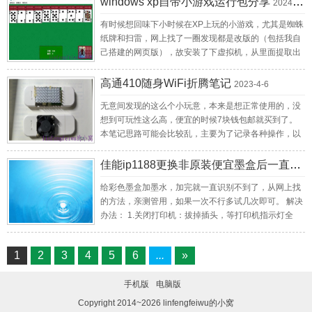
锐度上来了一点。 总体来说，这个镜头玩玩还是非常不
windows xp自带小游戏运行包分享
2024-7-21
替代方案。 本方案采用docker搭建，手动搭建见官方文
错的，毕竟才65块，机身之前淘的才100块，总价165
有时候想回味下小时候在XP上玩的小游戏，尤其是蜘蛛
档，我这里直接用的宝塔面板应用商店直接搜rustdesk
能出片就值了，下次带着去扫街看看能不能拍点复古味
纸牌和扫雷，网上找了一圈发现都是改版的（包括我自
一键安装即可。 安装好后选择应用，基本上默认配置不
的照片出来
己搭建的网页版），故安装了下虚拟机，从里面提取出
用动，有防火墙的放行相关端口（docker中有显示，一
来了几个经典小游戏，包括蜘蛛纸牌、纸牌、空当接
般是21114:21119/tcp和21116/udp），安装完毕记下ip
龙、扫雷、弹球，还有计算器和画图，有需要的小伙伴
和密钥，将ip填入客户端的中继服务器，密钥填入key中
高通410随身WiFi折腾笔记
2023-4-6
可以直接下载附件解压即可使用，win10测试通过。 虽
保存即可。 客户端下载：
无意间发现的这么个小玩意，本来是想正常使用的，没
然现在的游戏层出不穷，但是最初的回忆依然是值得回
https://github.com/rustdesk/rustdesk/releases
想到可玩性这么高，便宜的时候7块钱包邮就买到了。
味的啊~ 下载：xpgames.rar
本笔记思路可能会比较乱，主要为了记录各种操作，以
防下次使用找不到。 一、正常当WiFi使用 正常用其实没
啥要注意的，但一定要改散热，不然发热扛不住。可选
佳能ip1188更换非原装便宜墨盒后一直报错的解决方法
加风扇或者贴大一点的散热片。 二、折腾安卓 原始的就
给彩色墨盒加墨水，加完就一直识别不到了，从网上找
是安卓，而且版本是4.4比较低，安卓这块其实研究一下
的方法，亲测管用，如果一次不行多试几次即可。 解决
可以，可玩性到不大。可以刷入带root的包，做点小实
办法： 1.关闭打印机：拔掉插头，等打印机指示灯全
验啥的，安装一个ksweb当个小型web服务器也没啥问
灭。 2.先用一个手指按住打印机“电源键”（此机型一共
题。附上一个淘宝店家提供的刷机包，基本通用：点击
两个键，一个是“电源键”，另一个是“继续打印键”）。 3.
下载 三、折腾Debian 这个才是终极玩法，想想现在树
1
2
3
4
5
6
...
»
按住“电源键”不要松，插上电源线，此时电源灯亮起。
莓派都涨到什么地步了，我以前50块买的NanoPiNEO
一直按“电源键”不要松。 4.用另一手指按“继续打印键”，
都涨到100了，明明都是淘汰的性能了，没想到还涨
手机版
电脑版
此时电源灯灭，然后再按一次“继续打印键”，电源灯亮
价。7块钱买一个高通410+512M内存+4Gemmc硬盘的
起。然后再按一次“继续打印键”，电源灯灭。最后松开
开发板怎么想都值当啊。 1.重启至fastboot 首先确保棒
Copyright 2014~
2026
linfengfeiwu的小窝